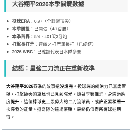
大谷翔平2026本季關鍵數據
：0.97（全聯盟頂尖）
投球ERA
：已開張（4/1首勝）
本季勝投
：5/4，401呎3分炮
本季首轟
：連續51打席無長打（已終結）
打擊長打荒
：已確認代表日本隊參賽
2026 WBC
結語：最強二刀流正在重新校準
賽季的故事還沒說完。投球端的統治力已無庸置
大谷翔平2026
疑，打擊節奏的重建也已見到曙光。隨著季賽推進、身體適應
度提升，這位棒球史上最偉大的二刀流球員，或許正蓄積著一
次爆發的能量。道奇隊的這場豪賭，最終仍值得所有球迷期
待。