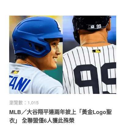
瀏覽數：1,015
MLB／大谷翔平連兩年披上「黃金Logo聖
衣」 全聯盟僅6人獲此殊榮