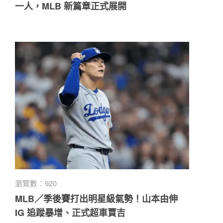
一人，MLB 新篇章正式展開
瀏覽數：920
MLB／季後賽打出明星級氣勢！山本由伸
IG 追蹤暴增、正式超車賈吉