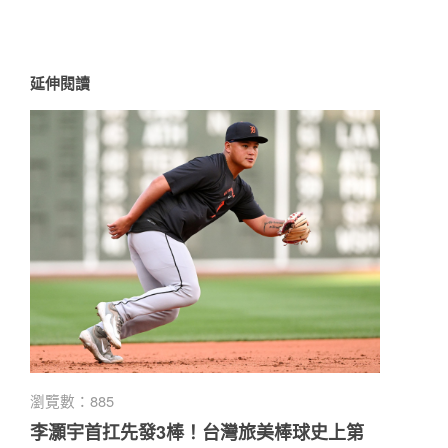
延伸閱讀
瀏覽數：885
李灝宇首扛先發3棒！台灣旅美棒球史上第