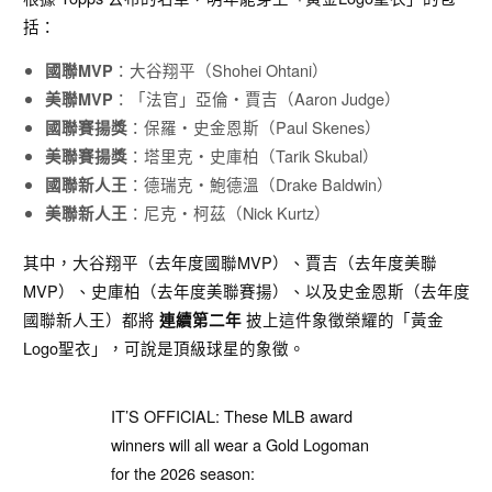
括：
：大谷翔平（Shohei Ohtani）
國聯MVP
：「法官」亞倫・賈吉（Aaron Judge）
美聯MVP
：保羅・史金恩斯（Paul Skenes）
國聯賽揚獎
：塔里克・史庫柏（Tarik Skubal）
美聯賽揚獎
：德瑞克・鮑德溫（Drake Baldwin）
國聯新人王
：尼克・柯茲（Nick Kurtz）
美聯新人王
其中，大谷翔平（去年度國聯MVP）、賈吉（去年度美聯
MVP）、史庫柏（去年度美聯賽揚）、以及史金恩斯（去年度
國聯新人王）都將
披上這件象徵榮耀的「黃金
連續第二年
Logo聖衣」，可說是頂級球星的象徵。
IT’S OFFICIAL: These MLB award
winners will all wear a Gold Logoman
for the 2026 season: