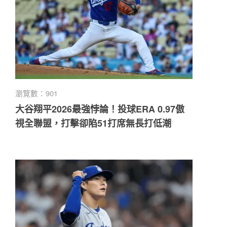
瀏覽數：901
大谷翔平2026最強悖論！投球ERA 0.97傲
視全聯盟，打擊卻陷51打席無長打低潮