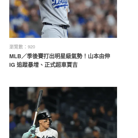
瀏覽數：920
MLB／季後賽打出明星級氣勢！山本由伸
IG 追蹤暴增、正式超車賈吉