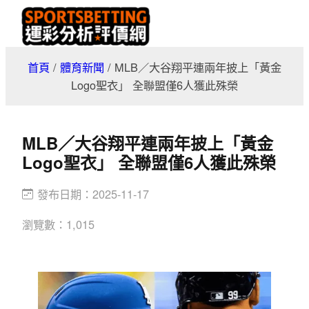
跳
至
主
首頁
/
體育新聞
/
MLB／大谷翔平連兩年披上「黃金
要
Logo聖衣」 全聯盟僅6人獲此殊榮
內
容
MLB／大谷翔平連兩年披上「黃金
Logo聖衣」 全聯盟僅6人獲此殊榮
發布日期：
2025-11-17
瀏覽數：
1,015