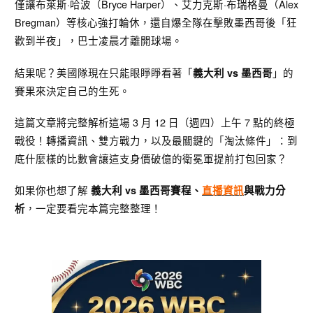
僅讓布萊斯·哈波（Bryce Harper）、艾力克斯·布瑞格曼（Alex
Bregman）等核心強打輪休，還自爆全隊在擊敗墨西哥後「狂
歡到半夜」，巴士凌晨才離開球場。
結果呢？美國隊現在只能眼睜睜看著「
」的
義大利 vs 墨西哥
賽果來決定自己的生死。
這篇文章將完整解析這場 3 月 12 日（週四）上午 7 點的終極
戰役！轉播資訊、雙方戰力，以及最關鍵的「淘汰條件」：到
底什麼樣的比數會讓這支身價破億的衛冕軍提前打包回家？
如果你也想了解
義大利 vs 墨西哥
賽程、
直播資訊
與戰力分
，一定要看完本篇完整整理！
析