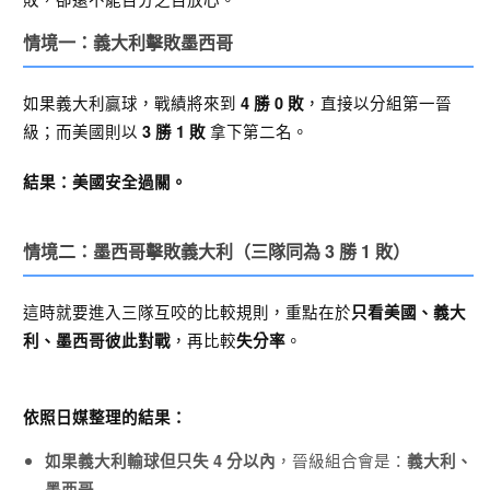
情境一：義大利擊敗墨西哥
如果義大利贏球，戰績將來到
，直接以分組第一晉
4 勝 0 敗
級；而美國則以
拿下第二名。
3 勝 1 敗
結果：美國安全過關。
情境二：墨西哥擊敗義大利（三隊同為 3 勝 1 敗）
這時就要進入三隊互咬的比較規則，重點在於
只看美國、義大
，再比較
。
利、墨西哥彼此對戰
失分率
依照日媒整理的結果：
，晉級組合會是：
如果義大利輸球但只失 4 分以內
義大利、
墨西哥