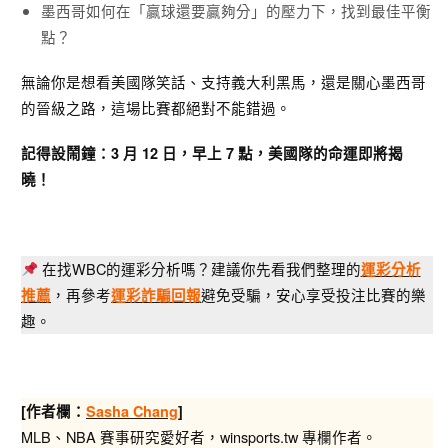
墨西哥如何在「贏球還要贏夠分」的壓力下，找到最佳平衡
點？
無論你是想看美國隊笑話、支持義大利黑馬，還是關心墨西哥
的晉級之路，這場比賽都絕對不能錯過。
記得設鬧鐘：3 月 12 日，早上 7 點，美國隊的命運即將揭
曉！
在找WBC的運彩分析嗎？建議你先看我們整理的
運彩分析
，再參考
避免受騙，安心享受投注比賽的樂
推薦
運彩詐騙回報
趣。
[作者欄：
Sasha Chang
]
MLB、NBA 賽事研究愛好者，winsports.tw 專欄作者。