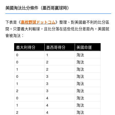
美國淘汰比分條件（墨西哥贏球時）
下表是《
》整理、對美國最不利的比分區
高校野球ドットコム
間。只要義大利輸球，且比分落在這些低比分差距內，美國就
會被淘汰：
義大利得分
墨西哥得分
美國命運
0
1
淘汰
0
2
淘汰
1
2
淘汰
0
3
淘汰
1
3
淘汰
2
3
淘汰
0
4
淘汰
1
4
淘汰
2
4
淘汰