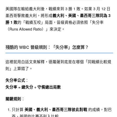
美國隊在輸給義大利後，戰績來到 3 勝 1 敗。如果 3 月 12 日
墨西哥擊敗義大利，將形成
義大利、美國、墨西哥三隊同為 3
的「戰績互咬」局面，晉級資格必須依照「失分率
勝 1 敗
（Runs Allowed Ratio）」來決定。
殘酷的 WBC 晉級規則：「失分率」怎麼算？
這裡就用白話文來解釋，德羅薩到底是在哪個「同戰績比較規
則」上算錯了。
：
失分率公式
失分率 = 總失分 ÷ 守備總出局數
：
關鍵規則
只計算
的成績，對巴
美國、義大利、墨西哥三隊彼此對戰
西、英國的比賽不列入比較