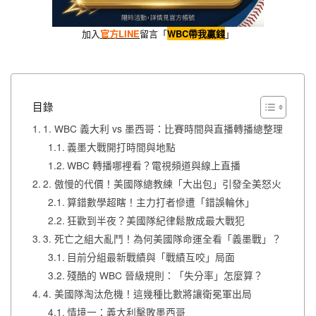
加入
官方LINE
留言「
WBC帶我贏錢
」
目錄
1. WBC 義大利 vs 墨西哥：比賽時間與直播轉播總整理
義墨大戰開打時間與地點
WBC 轉播哪裡看？電視頻道與線上直播
2. 傲慢的代價！美國隊總教練「大出包」引發全美怒火
算錯數學超瞎！主力打者慘遭「錯誤輪休」
狂歡到半夜？美國隊紀律鬆散成最大戰犯
3. 死亡之組大亂鬥！為何美國隊命運全看「義墨戰」？
目前分組最新戰績與「戰績互咬」局面
殘酷的 WBC 晉級規則：「失分率」怎麼算？
4. 美國隊淘汰危機！這幾種比數將讓衛冕軍出局
情境一：義大利擊敗墨西哥