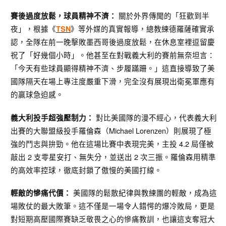
關於外界傳聞的「狂歡到半
賽後過度放鬆，球員精神不濟：
夜」，根據《
》等外媒的真實報導，總教練德羅薩確實承
TSN
認，全隊在前一晚擊敗墨西哥後過度放鬆，在休息室裡逗留慶
祝了「好幾個小時」。他甚至在對戰義大利的賽前無奈坦言：
「今天有些球員顯得精神不濟、步履蹣跚。」這直接導致了美
國隊隔天在場上專注度嚴重下滑，完全沒有展現出衛冕軍應有
的贏球急迫感。
對比美國隊的漫不經心，代表義大利
義大利投手超強壓制力：
出賽的大聯盟級投手羅倫森（Michael Lorenzen）則展現了極
強的鬥志與拚勁。他在這場比賽中表現完美，主投 4.2 局僅被
敲出 2 支零星安打、無失分，並送出 2 次三振。羅倫森用精準
的高效率控球，徹底封鎖了傲慢的美國打線。
美國隊的鬆散紀律與教練團的輕敵，成為這
輕敵的慘痛代價：
場敗仗的最大敗筆。這不僅是一場令人錯愕的爆冷敗局，更是
對短期高壓國際賽缺乏敬畏之心的慘痛教訓，也讓這支奪冠大