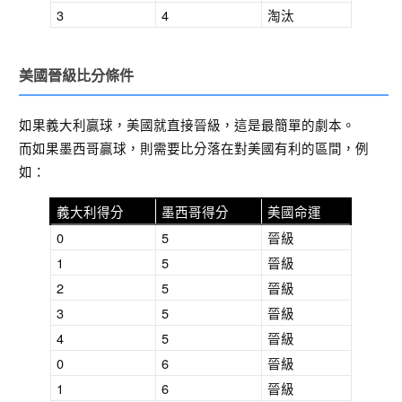
3
4
淘汰
美國晉級比分條件
如果義大利贏球，美國就直接晉級，這是最簡單的劇本。
而如果墨西哥贏球，則需要比分落在對美國有利的區間，例
如：
義大利得分
墨西哥得分
美國命運
0
5
晉級
1
5
晉級
2
5
晉級
3
5
晉級
4
5
晉級
0
6
晉級
1
6
晉級