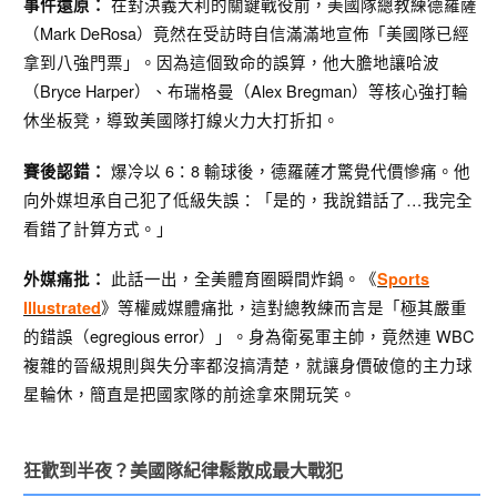
在對決義大利的關鍵戰役前，美國隊總教練德羅薩
事件還原：
（Mark DeRosa）竟然在受訪時自信滿滿地宣佈「美國隊已經
拿到八強門票」。因為這個致命的誤算，他大膽地讓哈波
（Bryce Harper）、布瑞格曼（Alex Bregman）等核心強打輪
休坐板凳，導致美國隊打線火力大打折扣。
爆冷以 6：8 輸球後，德羅薩才驚覺代價慘痛。他
賽後認錯：
向外媒坦承自己犯了低級失誤：「是的，我說錯話了…我完全
看錯了計算方式。」
此話一出，全美體育圈瞬間炸鍋。《
外媒痛批：
Sports
》等權威媒體痛批，這對總教練而言是「極其嚴重
Illustrated
的錯誤（egregious error）」。身為衛冕軍主帥，竟然連 WBC
複雜的晉級規則與失分率都沒搞清楚，就讓身價破億的主力球
星輪休，簡直是把國家隊的前途拿來開玩笑。
狂歡到半夜？美國隊紀律鬆散成最大戰犯