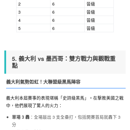
2
6
晉級
3
6
晉級
4
6
晉級
5
6
晉級
5. 義大利 vs 墨西哥：雙方戰力與觀戰重
點
義大利氣勢如虹！大聯盟級黑馬陣容
義大利本屆賽事的表現堪稱「史詩級黑馬」。在擊敗美國之戰
中，他們展現了驚人的火力：
：全場敲出 3 支全壘打，包括開賽首局就轟下 3
單場 3 轟
分