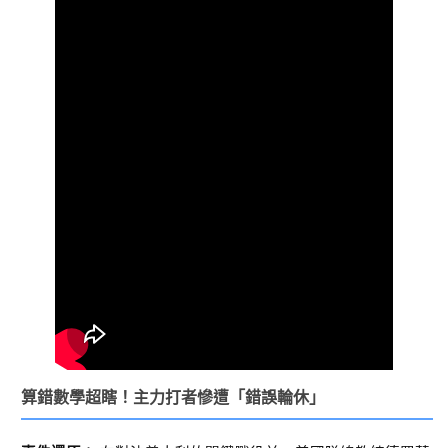
算錯數學超瞎！主力打者慘遭「錯誤輪休」