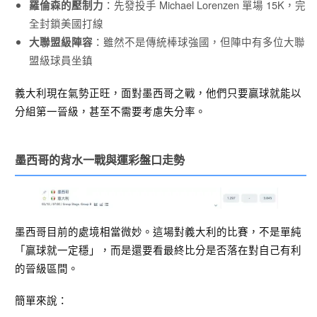
：先發投手 Michael Lorenzen 單場 15K，完
羅倫森的壓制力
全封鎖美國打線
：雖然不是傳統棒球強國，但陣中有多位大聯
大聯盟級陣容
盟級球員坐鎮
義大利現在氣勢正旺，面對墨西哥之戰，他們只要贏球就能以
分組第一晉級，甚至不需要考慮失分率。
墨西哥的背水一戰與運彩盤口走勢
墨西哥目前的處境相當微妙。這場對義大利的比賽，不是單純
「贏球就一定穩」，而是還要看最終比分是否落在對自己有利
的晉級區間。
簡單來說：