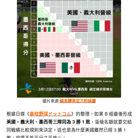
圖片來源:
緯來體育官方粉絲團
根據日媒《
》的整理，如果 B 組最後形成
高校野球ドットコム
，晉級名額就要交給
美國、義大利、墨西哥三隊同為 3 勝 1 敗
同戰績比較規則來決定。這也是為什麼美國雖然已經 3 勝 1
敗，卻還不能百分之百放心。