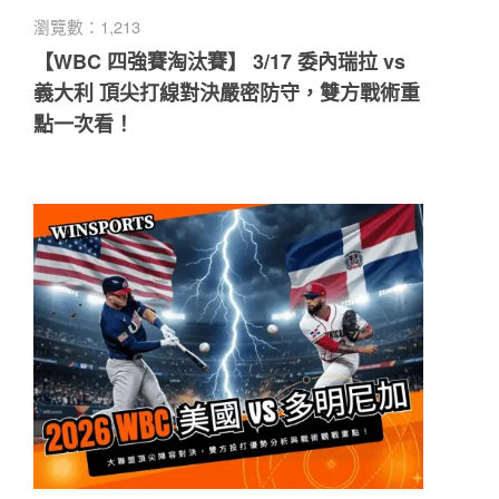
瀏覽數：1,213
【WBC 四強賽淘汰賽】 3/17 委內瑞拉 vs
義大利 頂尖打線對決嚴密防守，雙方戰術重
點一次看！