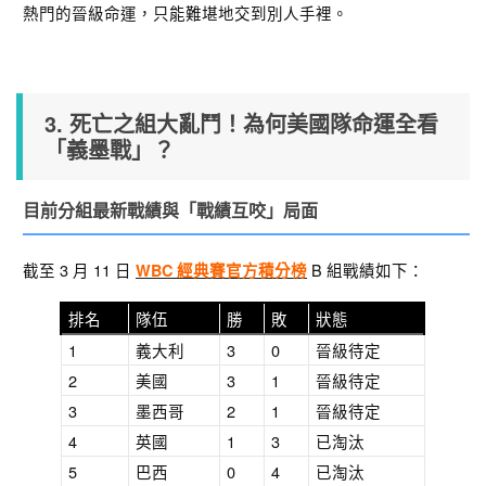
熱門的晉級命運，只能難堪地交到別人手裡。
3. 死亡之組大亂鬥！為何美國隊命運全看
「義墨戰」？
目前分組最新戰績與「戰績互咬」局面
截至 3 月 11 日
B 組戰績如下：
WBC 經典賽官方積分榜
排名
隊伍
勝
敗
狀態
1
義大利
3
0
晉級待定
2
美國
3
1
晉級待定
3
墨西哥
2
1
晉級待定
4
英國
1
3
已淘汰
5
巴西
0
4
已淘汰