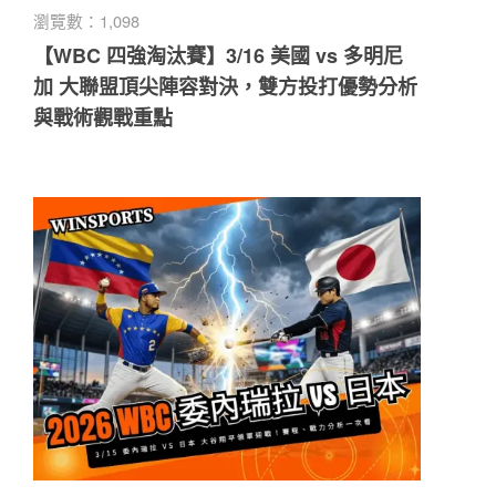
瀏覽數：1,098
【WBC 四強淘汰賽】3/16 美國 vs 多明尼
加 大聯盟頂尖陣容對決，雙方投打優勢分析
與戰術觀戰重點