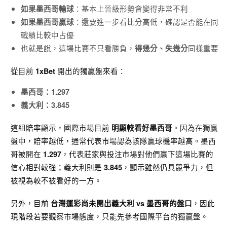
：基本上晉級形勢會變得非常不利
如果墨西哥輸球
：還要進一步看比分高低，確認是否能在同
如果墨西哥贏球
戰績比較中占優
也就是說，這場比賽不只看勝負，
同樣重要
得幾分、失幾分
從目前
開出的獨贏盤來看：
1xBet
墨西哥：1.297
義大利：3.845
這組賠率顯示，國際市場目前
。因為在獨贏
明顯較看好墨西哥
盤中，賠率越低，通常代表市場認為該隊贏球機率越高。墨西
哥被開在
，代表莊家與投注市場對他們贏下這場比賽的
1.297
信心相對較強；義大利則是
，顯示雖然仍具競爭力，但
3.845
被視為較不被看好的一方。
另外，目前
，因此
台灣運彩尚未開出義大利 vs 墨西哥的盤口
現階段若要觀察市場態度，只能先參考國際平台的獨贏盤。