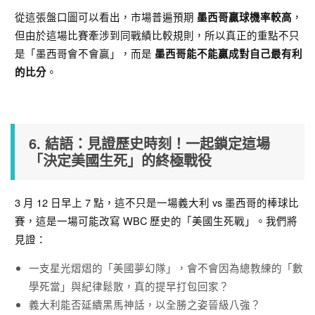
從這張盤口圖可以看出，市場普遍預期
，
墨西哥贏球機率較高
但由於這場比賽牽涉到同戰績比較規則，所以真正的重點不只
是「墨西哥會不會贏」，而是
墨西哥能不能贏成對自己最有利
。
的比分
6. 結語：見證歷史時刻！一起鎖定這場
「決定美國生死」的終極戰役
3 月 12 日早上 7 點，這不只是一場義大利 vs 墨西哥的棒球比
賽，這是一場可能改寫 WBC 歷史的「美國生死戰」。我們將
見證：
一支星光熠熠的「美國夢幻隊」，會不會因為總教練的「數
學死當」與紀律鬆散，真的提早打包回家？
義大利能否延續黑馬神話，以全勝之姿晉級八強？