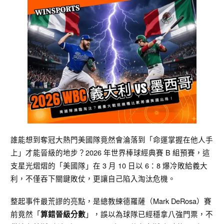
誰能想到奪冠大熱門美國隊竟然會淪落到「命運掌握在他人手
上」才能晉級的地步？2026 年世界棒球經典賽 B 組預賽，這
支星光熠熠的「美國隊」在 3 月 10 日以 6：8 爆冷敗給義大
利，不僅吞下關鍵敗仗，更讓自己陷入淘汰危機。
整起事件最荒謬的亮點，是總教練德羅薩（Mark DeRosa）賽
前竟然「
」，誤以為球隊已經穩拿八強門票，不
算錯晉級分數