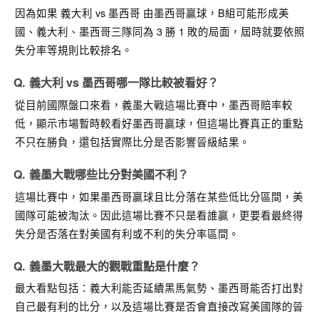
因為如果
義大利 vs 墨西哥
由墨西哥贏球，B組可能形成美
國、義大利、墨西哥三隊同為 3 勝 1 敗的局面，屆時就要依照
失分率等規則比較排名。
義大利 vs 墨西哥哪一隊比較被看好？
從目前國際盤口來看，
義墨大戰
這場比賽中，墨西哥賠率較
低，顯示市場暫時較看好墨西哥贏球，但這場比賽真正的重點
不只在勝負，還包括實際比分是否影響晉級結果。
義墨大戰哪些比分對美國不利？
這場比賽中，如果墨西哥贏球且比分落在某些低比分區間，美
國隊可能被淘汰。因此這場比賽不只是看誰贏，更要看最終得
失分是否落在對美國有利或不利的失分率區間。
義墨大戰最大的觀戰重點是什麼？
最大看點包括：義大利能否延續黑馬氣勢、墨西哥能否打出對
自己最有利的比分，以及這場比賽是否會直接改寫美國隊的晉