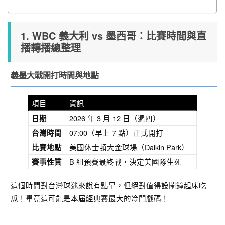
1. WBC 義大利 vs 墨西哥：比賽時間與直
播轉播總整理
義墨大戰開打時間與地點
項目
資訊
2026 年 3 月 12 日（週四）
日期
07:00（早上 7 點）正式開打
台灣時間
美國休士頓大金球場（Daikin Park）
比賽地點
B 組預賽最終戰，決定美國隊生死
賽事性質
這個時間對台灣球迷來說有點早，但絕對值得設鬧鐘起床吃
瓜！畢竟這可能是本屆經典賽最大的冷門戲碼！