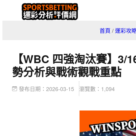
跳
至
主
首頁
/
運彩攻
要
內
容
【WBC 四強淘汰賽】3/
勢分析與戰術觀戰重點
發布日期：
2026-03-15
瀏覽數：
1,094