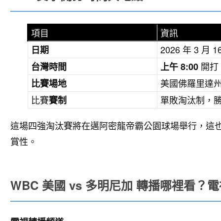
項目
資訊
2026 年 3 月
日期
開打
台灣時間
上午 8:00
美國佛羅里達州邁
比賽場地
比賽
單敗淘汰制，
賽制
這場四強淘汰賽將在邁阿密龍帝霸公園球場舉行，這
賞性。
WBC 美國 vs 多明尼加 轉播哪裡看