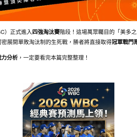
, WBC）正式進入
階段！這場萬眾矚目的「美多之
四強淘汰賽
阿密展開單敗淘汰制的生死戰，勝者將直接取得
冠軍戰門
，一定要看完本篇完整整理！
戰力分析