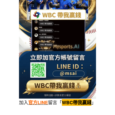
加入
留言「
」
官方LINE
WBC帶我贏錢