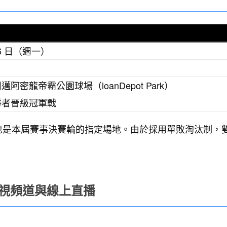
 16 日（週一）
阿密龍帝霸公園球場（loanDepot Park）
勝者晉級冠軍戰
也是本屆賽事決賽輪的指定場地。由於採用單敗淘汰制，
？電視頻道與線上直播