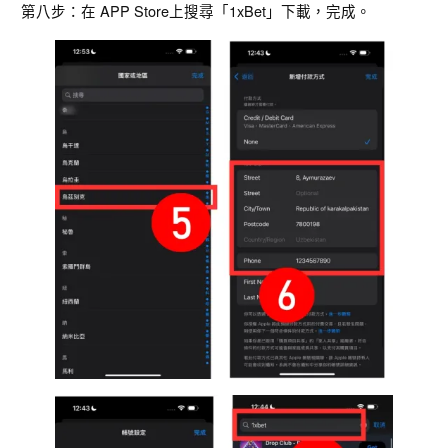
第八步：在 APP Store上搜尋「1xBet」下載，完成。