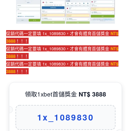
促銷代碼一定要填 1x_1089830，才會有體育首儲獎金
NT$
！！！
3888
促銷代碼一定要填
1x_1089830
，才會有體育首儲獎金
NT$
！！！
3888
促銷代碼一定要填
1x_1089830
，才會有體育首儲獎金
NT$
！！！
3888
領取1xbet首儲獎金
NT$ 3888
1x_1089830