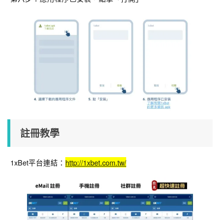
註冊教學
1xBet平台連結：
http://1xbet.com.tw/