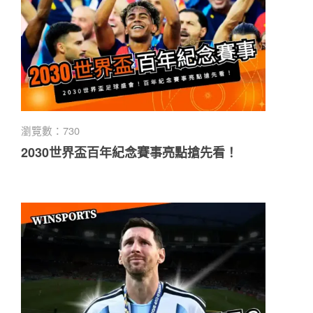
瀏覽數：730
2030世界盃百年紀念賽事亮點搶先看！