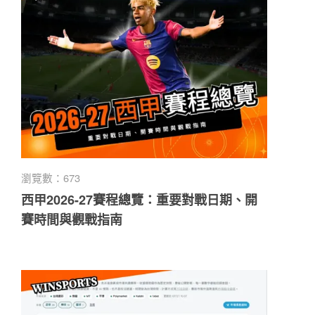
瀏覽數：673
西甲2026-27賽程總覽：重要對戰日期、開
賽時間與觀戰指南