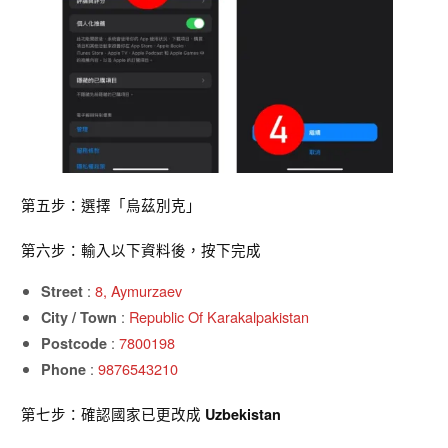
第五步：選擇「烏茲別克」
第六步：輸入以下資料後，按下完成
:
8, Aymurzaev
Street
:
Republic Of Karakalpakistan
City / Town
:
7800198
Postcode
:
9876543210
Phone
第七步：確認國家已更改成
Uzbekistan