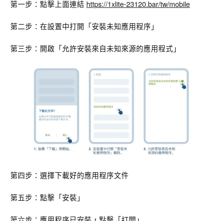
第一步：點擊上面連結
https://1xlite-23120.bar/tw/mobile
第二步：在設置中打開「安裝未知應用程序」
第三步：開啟「允許安裝來自未知來源的應用程式」
第四步：選擇下載好的應用程序文件
第五步：點擊「安裝」
第六步：應用程序已安裝，點擊「打開」