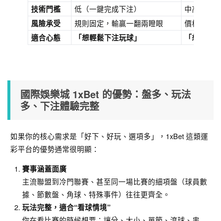
低（一鍵完成下注）
中高（需
技術門檻
規則固定，輸贏一翻兩瞪眼
價格隨時
風險承受
適合心態
「想輕鬆下注玩球」
「想用價
國際娛樂城 1xBet 的優勢：盤多、玩法
多、下注體驗完整
如果你的核心需求是「好下、好玩、選項多」，1xBet 這類運
彩平台的優勢通常很明顯：
賽事涵蓋面廣
主流聯盟到冷門聯賽、甚至同一場比賽的細項盤（球員數
據、節數盤、角球、特殊事件）往往更齊全。
玩法完整，適合“看球情境”
你在看比賽的時候想要：讓分、大小、單節、滾球、串