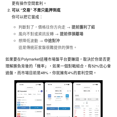
更有操作空間套利。
可以 “交易” 不是只能押到底
你可以把它當成：
判斷對了，價格往你方向走 →
提前獲利了結
風向不對或資訊反轉 →
提前停損離場
想降低波動 →
中途對沖
這是傳統莊家盤很難提供的彈性。
如果要在Polymarket這種市場盤平台要賺錢，取決於你是否更
理解勝負背後的「機率」，如果一個對戰組合，有52%信心會
過盤，而市場目前是48%，你就擁有4%的套利空間。