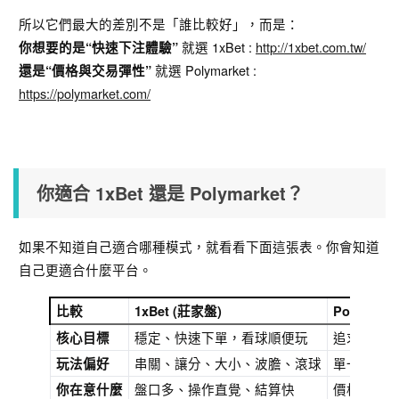
所以它們最大的差別不是「誰比較好」，而是：
就選 1xBet :
http://1xbet.com.tw/
你想要的是“快速下注體驗”
就選 Polymarket :
還是“價格與交易彈性”
https://polymarket.com/
你適合 1xBet 還是 Polymarket？
如果不知道自己適合哪種模式，就看看下面這張表。你會知道
自己更適合什麼平台。
比較
1xBet (莊家盤)
Polymark
穩定、快速下單，看球順便玩
追求「真
核心目標
串關、讓分、大小、波膽、滾球
單一結果
玩法偏好
盤口多、操作直覺、結算快
價格真實
你在意什麼