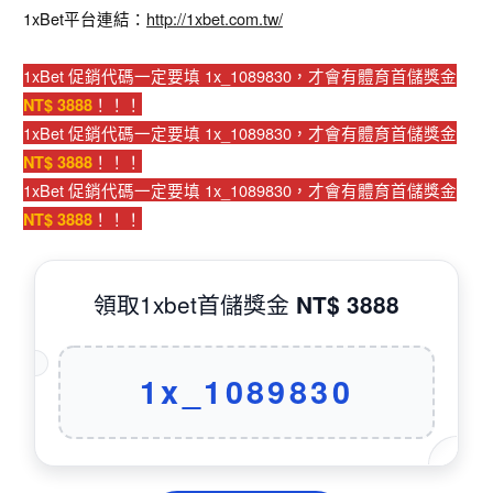
1xBet平台連結：
http://1xbet.com.tw/
1xBet 促銷代碼一定要填 1x_1089830，才會有體育首儲獎金
！！！
NT$ 3888
1xBet 促銷代碼一定要填
1x_1089830
，才會有體育首儲獎金
！！！
NT$ 3888
1xBet 促銷代碼一定要填
1x_1089830
，才會有體育首儲獎金
！！！
NT$ 3888
領取1xbet首儲獎金
NT$ 3888
1x_1089830