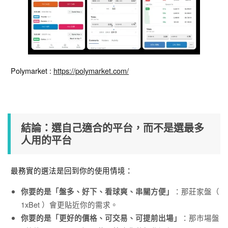
Polymarket :
https://polymarket.com/
結論：選自己適合的平台，而不是選最多
人用的平台
最務實的選法是回到你的使用情境：
：那莊家盤（
你要的是「盤多、好下、看球爽、串關方便」
1xBet ）會更貼近你的需求。
：那市場盤
你要的是「更好的價格、可交易、可提前出場」