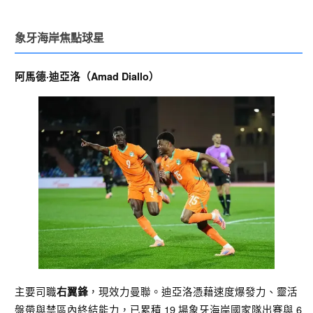
象牙海岸焦點球星
阿馬德·迪亞洛（Amad Diallo）
主要司職
，現效力曼聯。迪亞洛憑藉速度爆發力、靈活
右翼鋒
盤帶與禁區內終結能力，已累積 19 場象牙海岸國家隊出賽與 6