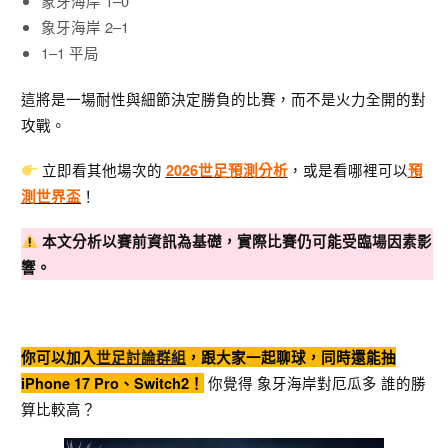
象牙海岸 1–0
象牙海岸 2–1
1–1 平局
這將是一場耐性與細節決定勝負的比賽，而不是火力全開的對
攻戰。
立即看其他場次的
，或是看哪裡可以
2026世足預測分析
預
！
測世界盃
本文分析以賽前資訊為基礎，實際比賽仍可能受臨場因素影
響。
你可以加入
世足討論群組
，跟大家一起聊球，同時還能抽
你覺得 象牙海岸對厄瓜多 誰的勝
iPhone 17 Pro、Switch2！
算比較高？