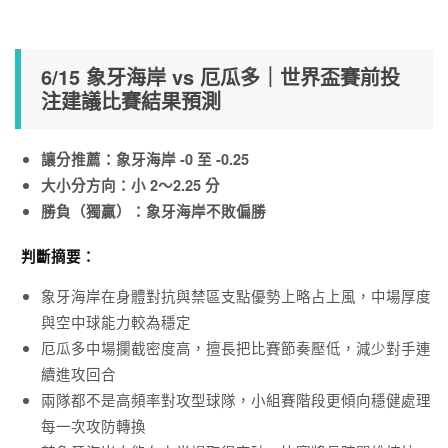
6/15 象牙海岸 vs 厄瓜多｜世界盃賽前投
注建議比賽結果預測
讓分推薦：象牙海岸 -0 至 -0.25
大小分方向：小 2～2.25 分
勝負（獨贏）：象牙海岸不敗偏勝
判斷摘要：
象牙海岸在身體對抗與禁區支點優勢上略占上風，中場厚度
與空中球能力較為穩定
厄瓜多中場攔截密度高，擅長把比賽節奏壓低，減少對手連
續進攻回合
兩隊都不是高頻率對攻型球隊，小組賽階段更傾向穩健處理
每一次攻防轉換