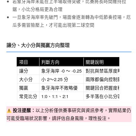
若象牙海岸未能在上半場取得突破，比賽將長時間維持拉
鋸，小比分格局更為合理
一旦象牙海岸率先破門，場面會逐漸轉為中低節奏控場，厄
瓜多需冒險壓上，才可能出現第二球空間
讓分、大⼩分與獨贏方向整理
項目
判斷方向
關鍵說明
讓分
象牙海岸 -0 ～ -0.25
對抗與禁區厚度略占優，
大小分
小 2～2.25 分
兩隊都偏向控制節奏，不
獨贏
象牙海岸不敗略優
關鍵回合把握度稍高
常見比分
1:0、1:1、2:1
多半落在小比分區間
以上分析僅供賽事研究與資訊參考，實際結果仍
投注提醒：
可能受臨場狀況影響，請評估自身風險，理性投注。