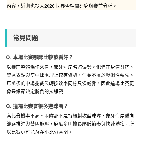
內容，近期也投入2026 世界盃相關研究與賽前分析。
常見問題
本場比賽哪隊比較被看好？
以賽前整體條件來看，
象牙海岸略占優勢
。他們在身體對抗、
禁區支點與空中球處理上較有優勢，但並不屬於壓倒性領先。
厄瓜多的中場攔截與轉換效率同樣具備威脅，因此這場比賽更
像是細節決定勝負的拉鋸戰。
這場比賽會很多進球嗎？
高比分機率不高
。兩隊都不是持續對攻型球隊，象牙海岸偏向
邊路推進與禁區施壓，厄瓜多則擅長壓低節奏與快速轉換，所
以比賽更可能落在小比分區間。