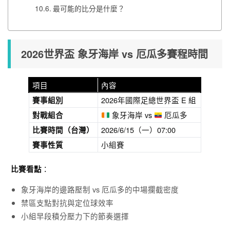
最可能的比分是什麼？
2026世界盃 象牙海岸 vs 厄瓜多賽程時間
項目
內容
2026年國際足總世界盃 E 組
賽事組別
象牙海岸 vs
厄瓜多
對戰組合
2026/6/15（一）07:00
比賽時間
（台灣）
小組賽
賽事性質
：
比賽看點
象牙海岸的邊路壓制 vs 厄瓜多的中場攔截密度
禁區支點對抗與定位球效率
小組早段積分壓力下的節奏選擇