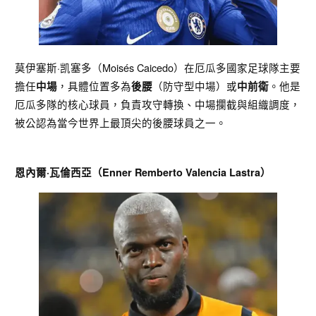
莫伊塞斯·凯塞多（Moisés Caicedo）在厄瓜多國家足球隊主要
擔任
，具體位置多為
（防守型中場）或
。他是
中場
後腰
中前衛
厄瓜多隊的核心球員，負責攻守轉換、中場攔截與組織調度，
被公認為當今世界上最頂尖的後腰球員之一。
恩內爾·瓦倫西亞（Enner Remberto Valencia Lastra）