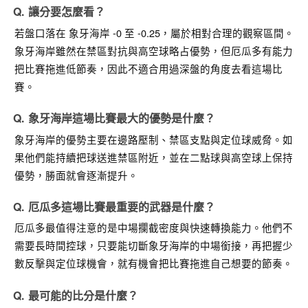
讓分要怎麼看？
若盤口落在
象牙海岸 -0 至 -0.25
，屬於相對合理的觀察區間。
象牙海岸雖然在禁區對抗與高空球略占優勢，但厄瓜多有能力
把比賽拖進低節奏，因此不適合用過深盤的角度去看這場比
賽。
象牙海岸這場比賽最大的優勢是什麼？
象牙海岸的優勢主要在
邊路壓制、禁區支點與定位球威脅
。如
果他們能持續把球送進禁區附近，並在二點球與高空球上保持
優勢，勝面就會逐漸提升。
厄瓜多這場比賽最重要的武器是什麼？
厄瓜多最值得注意的是
中場攔截密度與快速轉換能力
。他們不
需要長時間控球，只要能切斷象牙海岸的中場銜接，再把握少
數反擊與定位球機會，就有機會把比賽拖進自己想要的節奏。
最可能的比分是什麼？