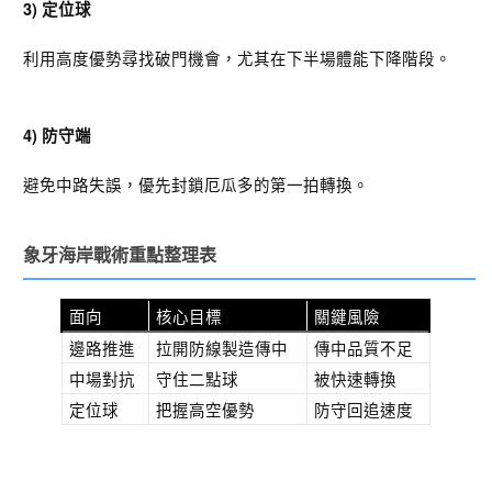
3) 定位球
利用高度優勢尋找破門機會，尤其在下半場體能下降階段。
4) 防守端
避免中路失誤，優先封鎖厄瓜多的第一拍轉換。
象牙海岸戰術重點整理表
面向
核心目標
關鍵風險
邊路推進
拉開防線製造傳中
傳中品質不足
中場對抗
守住二點球
被快速轉換
定位球
把握高空優勢
防守回追速度