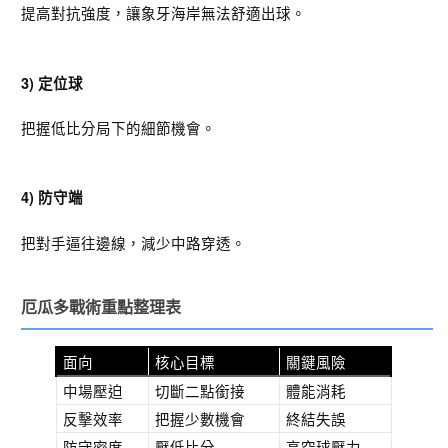
提高對抗強度，讓象牙海岸無法舒適出球。
3) 定位球
把握低比分局下的細節機會。
4) 防守端
把對手逼往邊線，減少中路穿透。
厄瓜多戰術重點整理表
面向
核心目標
關鍵風險
中場壓迫
切斷二點銜接
體能消耗
反擊效率
把握少數機會
終結失誤
防守密度
壓低比分
高空球壓力