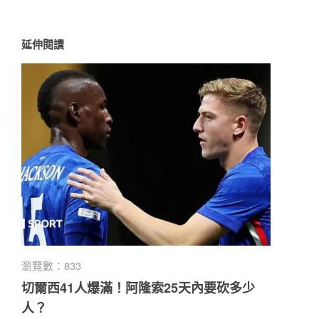
延伸閱讀
瀏覽數：833
切爾西41人爆滿！阿隆索25天內要砍多少
人？