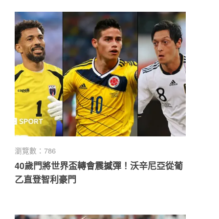
瀏覽數：786
40歲門將世界盃轉會震撼彈！沃辛尼亞從葡
乙直登智利豪門