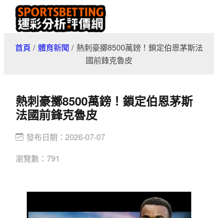
跳
至
主
首頁
/
體育新聞
/
熱刺豪擲8500萬鎊！鎖定伯恩茅斯法
要
國前鋒克魯皮
內
容
熱刺豪擲8500萬鎊！鎖定伯恩茅斯
法國前鋒克魯皮
發布日期：
2026-07-07
瀏覽數：
791