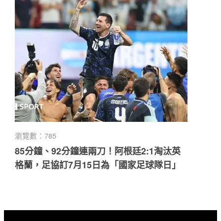
瀏覽數：785
85分鐘、92分鐘連兩刀！阿根廷2:1淘汰英
格蘭，足協訂7月15日為「國家足球隊日」