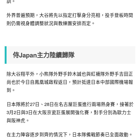
訓。
外界普遍預期，大谷將先以指定打擊身分亮相，投手登板時間
則仍需視身體調整狀況與教練團安排而定。
侍Japan主力陸續歸隊
除大谷翔平外，小熊隊外野手鈴木誠也與紅襪隊外野手吉田正
尚也於今日自鳳凰城啟程返日，預計抵達日本中部國際機場報
到。
日本隊將於27日、28日在名古屋巨蛋進行兩場熱身賽，接著於
3月2日與3日在大阪京瓷巨蛋展開強化賽，對手分別為歐力士
與阪神虎。
在主力陣容逐步到齊的情況下，日本隊備戰節奏已全面啟動。