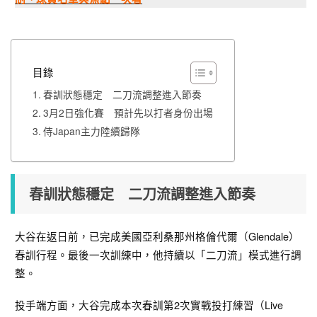
目錄
春訓狀態穩定 二刀流調整進入節奏
3月2日強化賽 預計先以打者身份出場
侍Japan主力陸續歸隊
春訓狀態穩定 二刀流調整進入節奏
大谷在返日前，已完成美國亞利桑那州格倫代爾（Glendale）
春訓行程。最後一次訓練中，他持續以「二刀流」模式進行調
整。
投手端方面，大谷完成本次春訓第2次實戰投打練習（Live