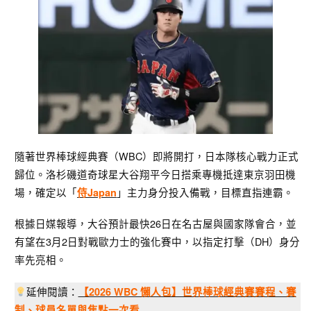
隨著世界棒球經典賽（WBC）即將開打，日本隊核心戰力正式
歸位。洛杉磯道奇球星大谷翔平今日搭乘專機抵達東京羽田機
場，確定以「
」主力身分投入備戰，目標直指連霸。
侍Japan
根據日媒報導，大谷預計最快26日在名古屋與國家隊會合，並
有望在3月2日對戰歐力士的強化賽中，以指定打擊（DH）身分
率先亮相。
延伸閱讀：
【2026 WBC 懶人包】世界棒球經典賽賽程、賽
制、球員名單與焦點一次看