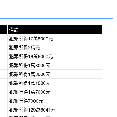
備註
犯罪所得17萬8000元
犯罪所得3萬元
犯罪所得16萬6000元
犯罪所得1萬3000元
犯罪所得1萬3000元
犯罪所得1萬1000元
犯罪所得1萬7000元
犯罪所得7000元
犯罪所得129萬8041元