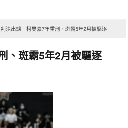
推薦
運彩攻略
運彩詐騙回報
案判決出爐 柯旻豪7年重刑、斑霸5年2月被驅逐
刑、斑霸5年2月被驅逐