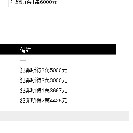
犯罪所得1萬6000元
備註
—
犯罪所得3萬5000元
犯罪所得2萬3000元
犯罪所得1萬3667元
犯罪所得2萬4426元