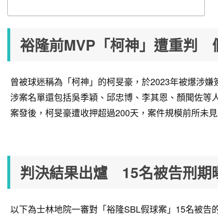
裕隆前MVP「柯神」遭重判 
曾被球迷稱為「柯神」的柯旻豪，於2023年被爆涉
涉案名單還包括吳季穎、邱忠博、李其恩、顏聞佐等人
案發後，柯旻豪遭收押超過200天，案件規模前所未
判決結果出爐 15名被告刑期
以下為士林地院一審對「裕隆SBL假球案」15名被告