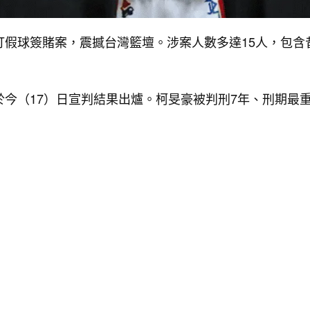
大打假球簽賭案，震撼台灣籃壇。涉案人數多達15人，包
於今（17）日宣判結果出爐。柯旻豪被判刑7年、刑期最