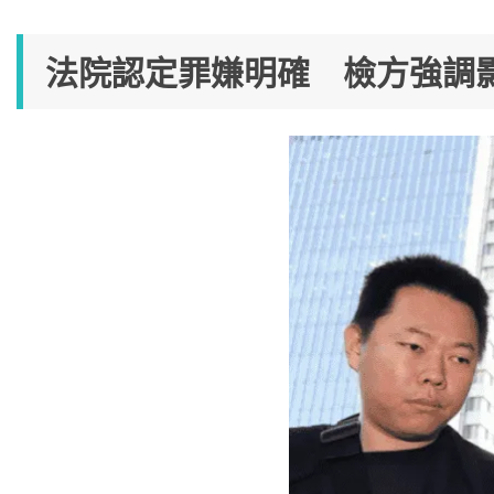
法院認定罪嫌明確 檢方強調