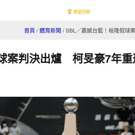
首頁
2026年國際足總世界盃
世足分析
體育新聞
運彩分析
首頁
/
體育新聞
/
SBL／震撼台籃！裕隆假球
球案判決出爐 柯旻豪7年重