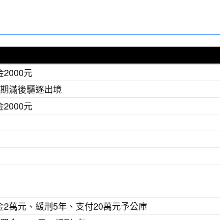
2000元
，期滿後驅逐出境
2000元
金2萬元、緩刑5年、支付20萬元予公庫