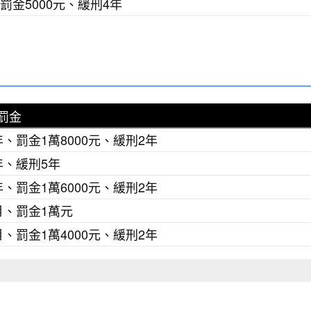
罰金5000元、緩刑4年
罰金
年、罰金1萬8000元、緩刑2年
年、緩刑5年
年、罰金1萬6000元、緩刑2年
月、罰金1萬元
月、罰金1萬4000元、緩刑2年