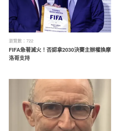
瀏覽數：722
FIFA急著滅火！否認拿2030決賽主辦權換摩
洛哥支持