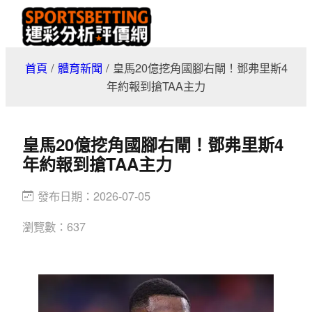
跳
至
主
首頁
/
體育新聞
/
皇馬20億挖角國腳右閘！鄧弗里斯4
要
年約報到搶TAA主力
內
容
皇馬20億挖角國腳右閘！鄧弗里斯4
年約報到搶TAA主力
發布日期：
2026-07-05
瀏覽數：
637