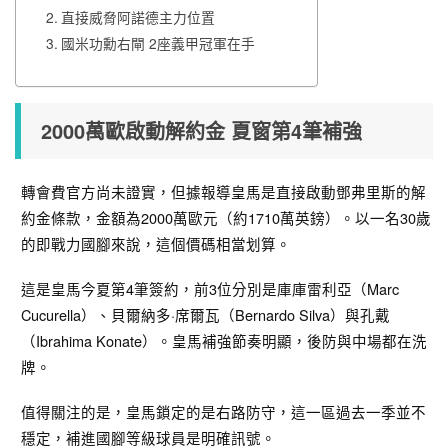
直接威脅阿諾德主力位置
國米功勳右閘 2座義甲冠軍在手
2000萬歐啟動解約金 夏窗第4筆補強
轉會費官方尚未證實，但據報導皇馬是直接啟動鄧弗里斯的解
約金條款，金額為2000萬歐元（約1710萬英鎊）。以一名30歲
的即戰力國腳來說，這個價碼相當划算。
這是皇馬今夏第4筆簽約，前3位分別是庫庫雷利亞（Marc
Cucurella）、貝爾納多·席爾瓦（Bernardo Silva）與孔戴
（Ibrahima Konate）。皇馬補強節奏明顯，後防與中場都在洗
牌。
值得關注的是，皇馬鎖定的是右路防守，這一區過去一季並不
穩定，補進國腳等級球員是明確訊號。