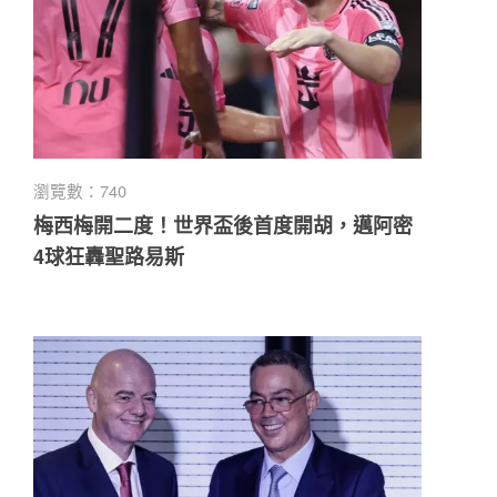
瀏覽數：740
梅西梅開二度！世界盃後首度開胡，邁阿密
4球狂轟聖路易斯