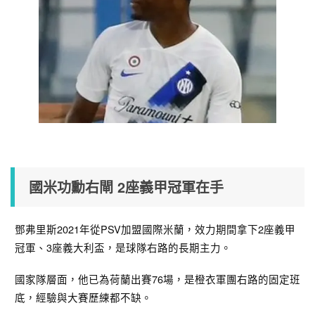
國米功勳右閘 2座義甲冠軍在手
鄧弗里斯2021年從PSV加盟國際米蘭，效力期間拿下2座義甲
冠軍、3座義大利盃，是球隊右路的長期主力。
國家隊層面，他已為荷蘭出賽76場，是橙衣軍團右路的固定班
底，經驗與大賽歷練都不缺。