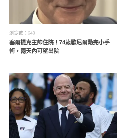
瀏覽數：640
塞爾提克主帥住院！74歲歐尼爾動完小手
術，兩天內可望出院