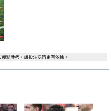
與觀點參考，讓投注決策更有依據。