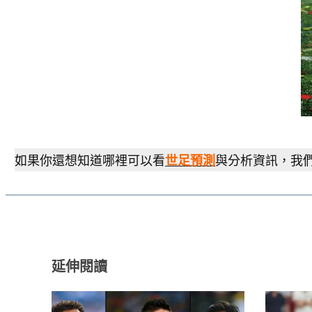
如果你還想知道哪裡可以看
與分析資訊，我
世足預測
延伸閱讀