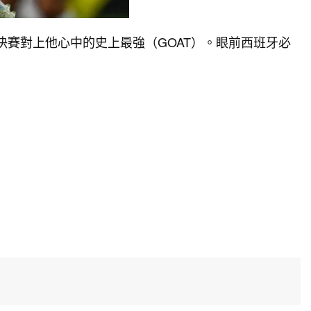
決賽對上他心中的史上最強（GOAT）。眼前西班牙必