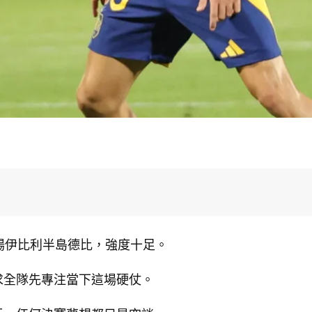
場伊比利半島德比，強度十足。
求全隊先專注當下這場硬仗。