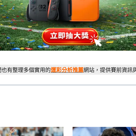
們也有整理多個實用的
網站，提供賽前資訊
運彩分析推薦