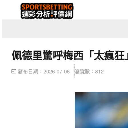
跳
至
主
要
內
容
佩德里驚呼梅西「太瘋狂
發布日期：
2026-07-06
瀏覽數：
812