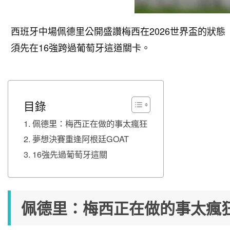
西班牙中場佩德里公開盛讚梅西在2026世界盃的狀
須先在16強跨過葡萄牙這道關卡。
目錄
佩德里：梅西正在做的事太瘋狂
夢想決賽重逢阿根廷GOAT
16強先過葡萄牙這關
佩德里：梅西正在做的事太瘋