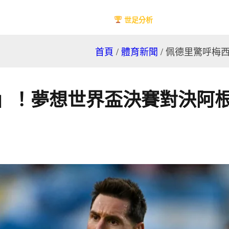
首頁
2026年國際足總世界盃
世足分析
體育新聞
運彩分析
首頁
/
體育新聞
/
佩德里驚呼梅西
」！夢想世界盃決賽對決阿根