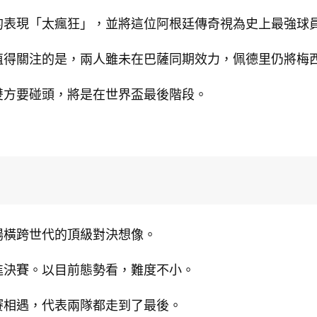
的表現「太瘋狂」，並將這位阿根廷傳奇視為史上最強球
值得關注的是，兩人雖未在巴薩同期效力，佩德里仍將梅
雙方要碰頭，將是在世界盃最後階段。
場橫跨世代的頂級對決想像。
進決賽。以目前態勢看，難度不小。
賽相遇，代表兩隊都走到了最後。