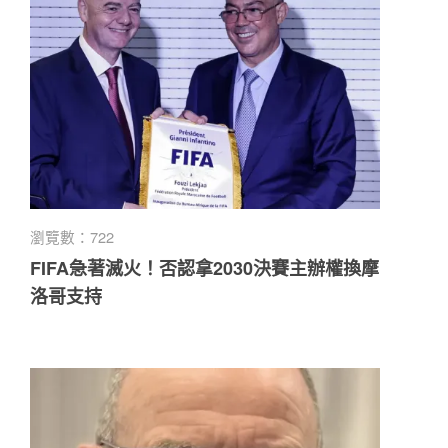
瀏覽數：722
FIFA急著滅火！否認拿2030決賽主辦權換摩
洛哥支持