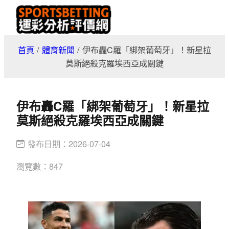
跳
至
主
首頁
/
體育新聞
/
伊布轟C羅「綁架葡萄牙」！新星拉
要
莫斯絕殺克羅埃西亞成關鍵
內
容
伊布轟C羅「綁架葡萄牙」！新星拉
莫斯絕殺克羅埃西亞成關鍵
發布日期：
2026-07-04
瀏覽數：
847