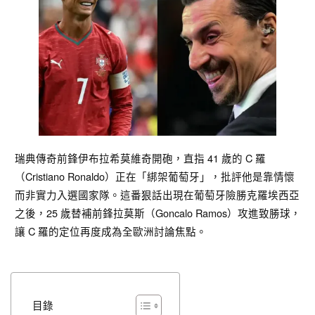
瑞典傳奇前鋒伊布拉希莫維奇開砲，直指 41 歲的 C 羅
（Cristiano Ronaldo）正在「綁架葡萄牙」，批評他是靠情懷
而非實力入選國家隊。這番狠話出現在葡萄牙險勝克羅埃西亞
之後，25 歲替補前鋒拉莫斯（Goncalo Ramos）攻進致勝球，
讓 C 羅的定位再度成為全歐洲討論焦點。
目錄