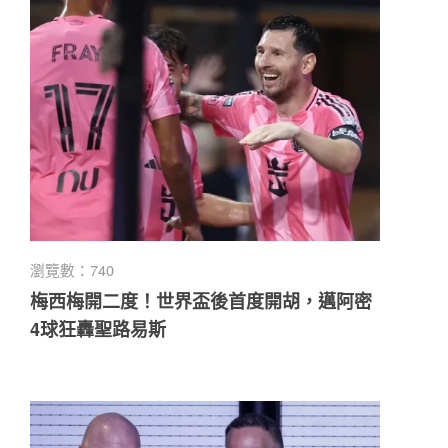
瀏覽數：740
梅西梅開二度！世界盃後首度開胡，邁阿密
4球狂轟聖路易斯