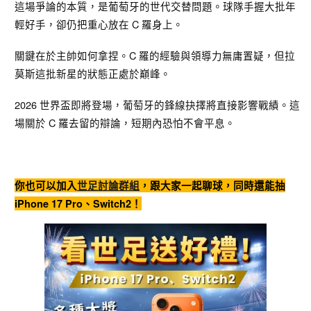
這場爭論的本質，是葡萄牙的世代交替問題。球隊手握大批年
輕好手，卻仍把重心放在 C 羅身上。
關鍵在於主帥如何拿捏。C 羅的經驗與領導力無庸置疑，但拉
莫斯這批新星的狀態正處於巔峰。
2026 世界盃即將登場，葡萄牙的鋒線抉擇將直接影響戰績。這
場關於 C 羅去留的辯論，短期內恐怕不會平息。
你也可以加入
世足討論群組
，跟大家一起聊球，同時還能抽
iPhone 17 Pro、Switch2！