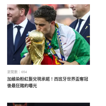
瀏覽數：654
加維染粉紅髮兌現承諾！西班牙世界盃奪冠
後最狂賭約曝光