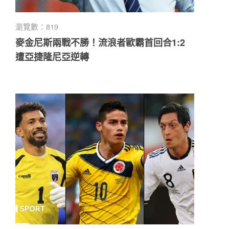
瀏覽數：819
麥金尼斯兩戰不勝！流浪者歐霸首回合1:2
遭亞捷隆尼亞逆轉