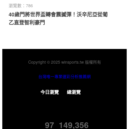
瀏覽數：786
40歲門將世界盃轉會震撼彈！沃辛尼亞從葡
乙直登智利豪門
Copyright © 2025 winsports.tw 版權所有
台灣唯一專業運彩分析推薦網
今日瀏覽
總瀏覽
97
149,356