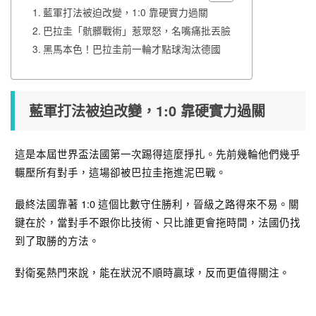
藍軍打法被迫改變，1:0 靠硬實力過關
巴拉圭「骯髒戰術」惹眾怒，名嘴痛批丟臉
黑馬本色！巴拉圭前一輪才點球淘汰德國
藍軍打法被迫改變，1:0 靠硬實力過關
這是本屆世界盃法國第一次踢得這麼掙扎。先前幾輪他們幾乎
輾壓所有對手，這場卻被巴拉圭拖進泥巴戰。
最終法國靠著 1:0 這個比數守住勝利，晉級之路得來不易。關
鍵在於，當對手不跟你比技術、只比誰更會拖時間，法國仍找
到了取勝的方法。
對衛冕熱門來說，能在狀況不順時贏球，反而更值得關注。