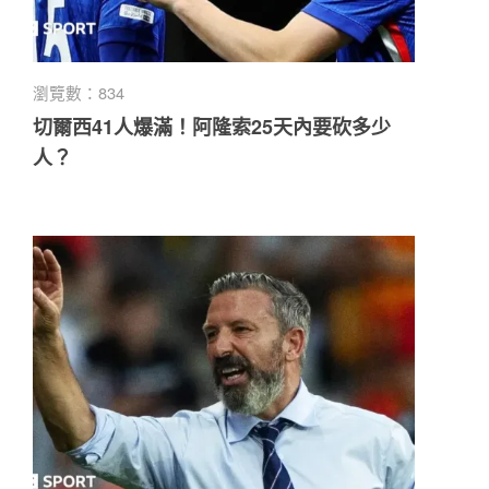
瀏覽數：834
切爾西41人爆滿！阿隆索25天內要砍多少
人？