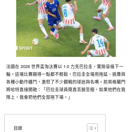
法國在 2026 世界盃淘汰賽以 1:0 力克巴拉圭，驚險晉級下一
輪。這場比賽踢得一點都不輕鬆，巴拉圭全場用拖延、挑釁與
各種小動作纏鬥，激怒了不少觀戰的球迷與名嘴。前英格蘭門
將哈特直接開砲：「巴拉圭球員簡直丟臉至極，如果他們在我
隊上，我會把他們全部拖下場。」
目錄