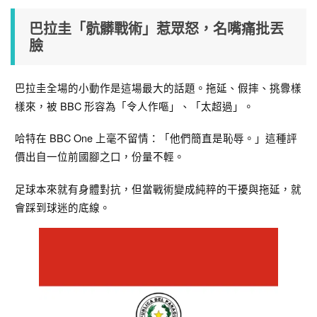
巴拉圭「骯髒戰術」惹眾怒，名嘴痛批丟
臉
巴拉圭全場的小動作是這場最大的話題。拖延、假摔、挑釁樣
樣來，被 BBC 形容為「令人作嘔」、「太超過」。
哈特在 BBC One 上毫不留情：「他們簡直是恥辱。」這種評
價出自一位前國腳之口，份量不輕。
足球本來就有身體對抗，但當戰術變成純粹的干擾與拖延，就
會踩到球迷的底線。