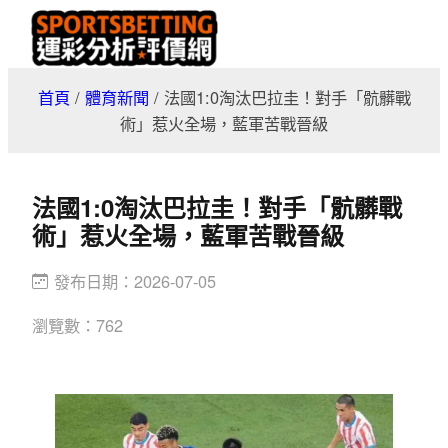
跳
至
主
首頁
/
體育新聞
/
法國1:0淘汰巴拉圭！對手「骯髒戰
要
術」惹火全場，藍軍苦戰晉級
內
容
法國1:0淘汰巴拉圭！對手「骯髒戰
術」惹火全場，藍軍苦戰晉級
發布日期：
2026-07-05
瀏覽數：
762