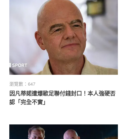
瀏覽數：647
因凡蒂諾遭爆歐足聯付錢封口！本人強硬否
認「完全不實」