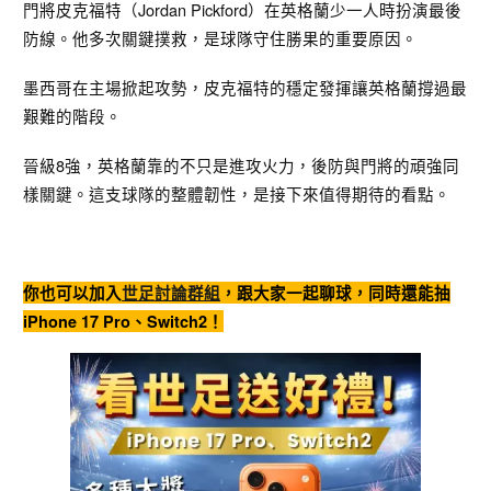
門將皮克福特（Jordan Pickford）在英格蘭少一人時扮演最後
防線。他多次關鍵撲救，是球隊守住勝果的重要原因。
墨西哥在主場掀起攻勢，皮克福特的穩定發揮讓英格蘭撐過最
艱難的階段。
晉級8強，英格蘭靠的不只是進攻火力，後防與門將的頑強同
樣關鍵。這支球隊的整體韌性，是接下來值得期待的看點。
你也可以加入
世足討論群組
，跟大家一起聊球，同時還能抽
iPhone 17 Pro、Switch2！