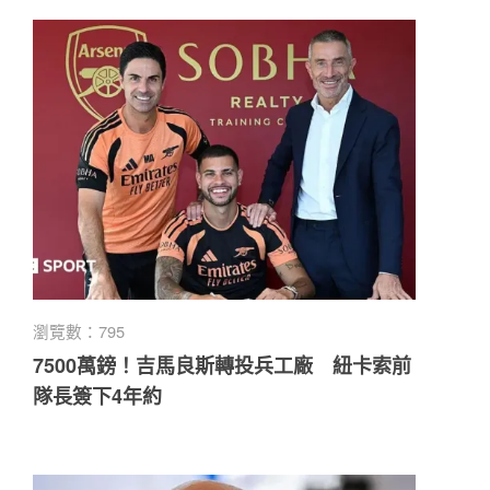
瀏覽數：795
7500萬鎊！吉馬良斯轉投兵工廠 紐卡索前
隊長簽下4年約