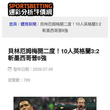
跳
至
主
首頁
/
體育新聞
/
貝林厄姆梅開二度！10人英格蘭3:2
要
斬墨西哥晉8強
內
容
貝林厄姆梅開二度！10人英格蘭3:2
斬墨西哥晉8強
發布日期：
2026-07-06
瀏覽數：
789