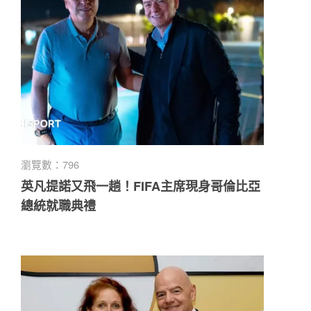
瀏覽數：796
英凡提諾又飛一趟！FIFA主席現身哥倫比亞
總統就職典禮