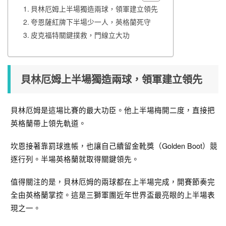
貝林厄姆上半場獨造兩球，領軍建立領先
夸恩薩紅牌下半場少一人，英格蘭死守
皮克福特關鍵撲救，門線立大功
貝林厄姆上半場獨造兩球，領軍建立領先
貝林厄姆是這場比賽的最大功臣。他上半場梅開二度，直接把
英格蘭帶上領先軌道。
坎恩接著靠罰球進帳，也讓自己續留金靴獎（Golden Boot）競
逐行列。半場英格蘭就取得關鍵領先。
值得關注的是，貝林厄姆的兩球都在上半場完成，開賽節奏完
全由英格蘭掌控。這是三獅軍團近年世界盃最亮眼的上半場表
現之一。