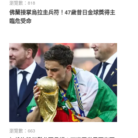
瀏覽數：818
佛蘭接掌烏拉圭兵符！47歲昔日金球獎得主
臨危受命
瀏覽數：663