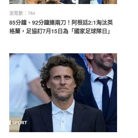
瀏覽數：784
85分鐘、92分鐘連兩刀！阿根廷2:1淘汰英
格蘭，足協訂7月15日為「國家足球隊日」