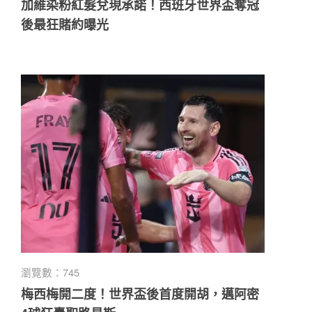
加維染粉紅髮兌現承諾！西班牙世界盃奪冠
後最狂賭約曝光
瀏覽數：745
梅西梅開二度！世界盃後首度開胡，邁阿密