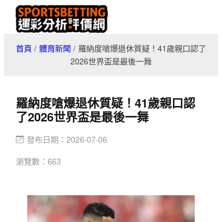
跳
至
主
首頁
/
體育新聞
/
羅納度嗆爆退休質疑！41歲親口認了
要
2026世界盃是最後一舞
內
容
羅納度嗆爆退休質疑！41歲親口認
了2026世界盃是最後一舞
發布日期：
2026-07-06
瀏覽數：
663