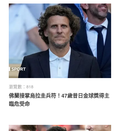
瀏覽數：818
佛蘭接掌烏拉圭兵符！47歲昔日金球獎得主
臨危受命