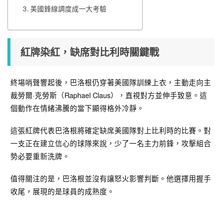
美國鋒線調度成一大考驗
紅牌染紅，缺席對比利時關鍵戰
終場哨聲響起後，巴洛根仍穿著美國隊訓練上衣，主動走向主
裁勞爾·克勞斯（Raphael Claus），直視對方並伸手致意。這
個動作在情緒沸騰的當下顯得格外冷靜。
這張紅牌代表巴洛根將確定缺席美國隊對上比利時的比賽。對
一支正在建立信心的球隊來說，少了一名主力前鋒，攻擊組合
勢必要重新洗牌。
值得關注的是，巴洛根並沒有讓怒火影響判斷。他選擇用握手
收尾，展現的是球員的成熟度。