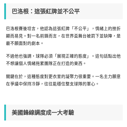
巴洛根：這張紅牌並不公平
巴洛根賽後坦言，他認為這張紅牌「不公平」，情緒上的挫折
顯而易見。對一名前鋒而言，在世界盃舞台被罰下並缺陣，是
最不願面對的劇本。
不過他也強調，球隊必須「展現正確的態度」。這句話點出他
不想讓個人情緒拖累團隊正在打造的東西。
關鍵在於，這種態度對更衣室的凝聚力很重要。一名主力願意
在爭議中保持冷靜，往往能穩住整支球隊的軍心。
美國鋒線調度成一大考驗