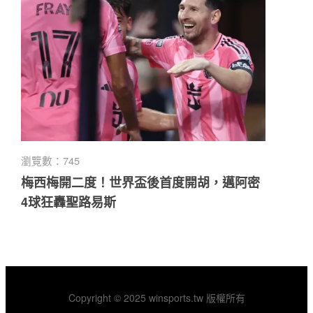
瀏覽數：745
梅西梅開二度！世界盃後首度開胡，邁阿密
4球狂轟聖路易斯
Copyright © 2025 winsports.tw 版權所有