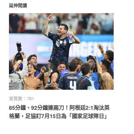
延伸閱讀
瀏覽數：781
85分鐘、92分鐘連兩刀！阿根廷2:1淘汰英
格蘭，足協訂7月15日為「國家足球隊日」