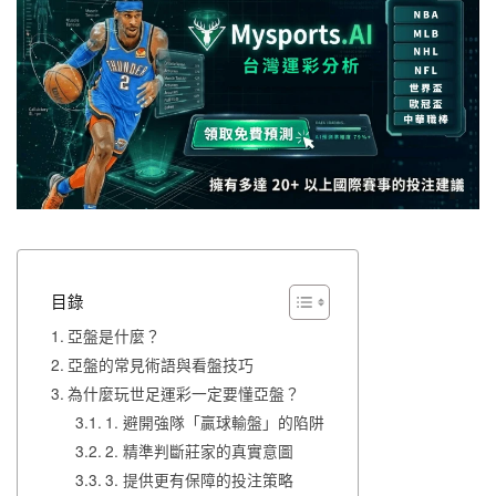
目錄
亞盤是什麼？
亞盤的常見術語與看盤技巧
為什麼玩世足運彩一定要懂亞盤？
1. 避開強隊「贏球輸盤」的陷阱
2. 精準判斷莊家的真實意圖
3. 提供更有保障的投注策略