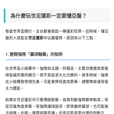
為什麼玩世足運彩一定要懂亞盤？
每當世界盃開打，全台都會掀起一陣運彩狂熱。這時候，懂亞
盤的人就能在
中佔盡優勢，原因有以下三點：
世足運彩
1. 避開強隊「贏球輸盤」的陷阱
在世界盃小組賽中，強隊如法國、阿根廷，主要目標通常是取
得晉級所需的積分，而不是追求大比分勝利。很多時候，強隊
在小組賽取得領先後，可能會降低進攻節奏、調整陣容或保留
主力體能。
如果在世足運彩中只看傳統歐盤，容易判斷強隊勝率較高；但
從亞盤角度來看，若強隊讓球過深，即使最終贏球，也可能無
法過盤。此時，選擇弱隊受讓，反而可能是更合理的判斷方