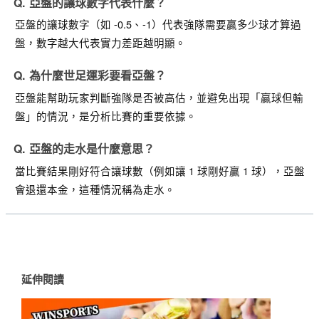
亞盤的讓球數字代表什麼？
亞盤的讓球數字（如 -0.5、-1）代表強隊需要贏多少球才算過
盤，數字越大代表實力差距越明顯。
為什麼世足運彩要看亞盤？
亞盤能幫助玩家判斷強隊是否被高估，並避免出現「贏球但輸
盤」的情況，是分析比賽的重要依據。
亞盤的走水是什麼意思？
當比賽結果剛好符合讓球數（例如讓 1 球剛好贏 1 球），亞盤
會退還本金，這種情況稱為走水。
延伸閱讀