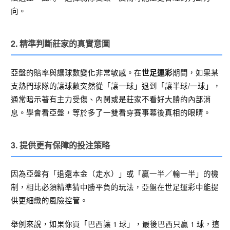
向。
2. 精準判斷莊家的真實意圖
亞盤的賠率與讓球數變化非常敏感。在
期間，如果某
世足運彩
支熱門球隊的讓球數突然從「讓一球」退到「讓半球/一球」，
通常暗示著有主力受傷、內鬨或是莊家不看好大勝的內部消
息。學會看亞盤，等於多了一雙看穿賽事幕後真相的眼睛。
3. 提供更有保障的投注策略
因為亞盤有「退還本金（走水）」或「贏一半／輸一半」的機
制，相比必須精準猜中勝平負的玩法，亞盤在世足運彩中能提
供更細緻的風險控管。
舉例來說，如果你買「巴西讓 1 球」，最後巴西只贏 1 球，這