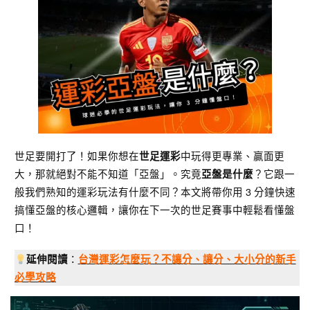
世足要開打了！如果你想在
中玩得更專業、贏面更
世足運彩
大，那就絕對不能不知道「亞盤」。究竟
？它跟一
亞盤是什麼
般我們熟知的運彩玩法有什麼不同？本文將帶你用 3 分鐘快速
搞懂亞盤的核心邏輯，讓你在下一次的世足賽事中輕鬆看懂盤
口！
：
延伸閱讀
台灣運彩怎麼玩？不讓分、讓分、大小分的新手
必學攻略