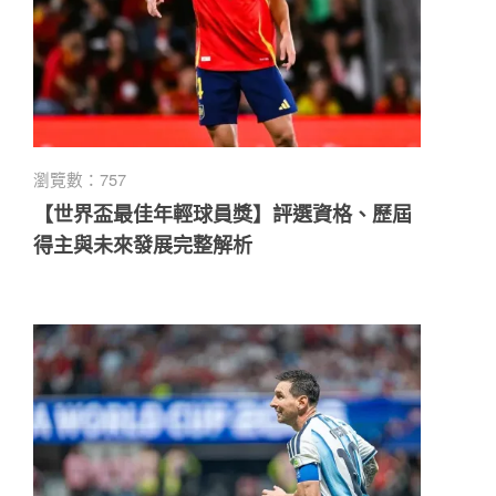
瀏覽數：757
【世界盃最佳年輕球員獎】評選資格、歷屆
得主與未來發展完整解析