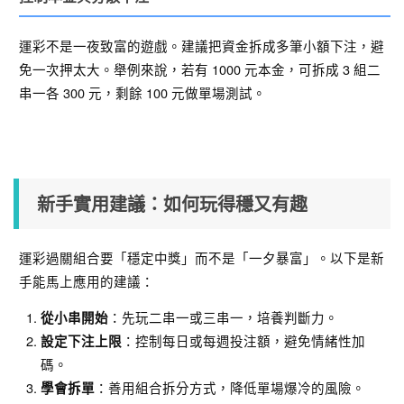
運彩不是一夜致富的遊戲。建議把資金拆成多筆小額下注，避
免一次押太大。舉例來說，若有 1000 元本金，可拆成 3 組二
串一各 300 元，剩餘 100 元做單場測試。
新手實用建議：如何玩得穩又有趣
運彩過關組合要「穩定中獎」而不是「一夕暴富」。以下是新
手能馬上應用的建議：
：先玩二串一或三串一，培養判斷力。
從小串開始
：控制每日或每週投注額，避免情緒性加
設定下注上限
碼。
：善用組合拆分方式，降低單場爆冷的風險。
學會拆單