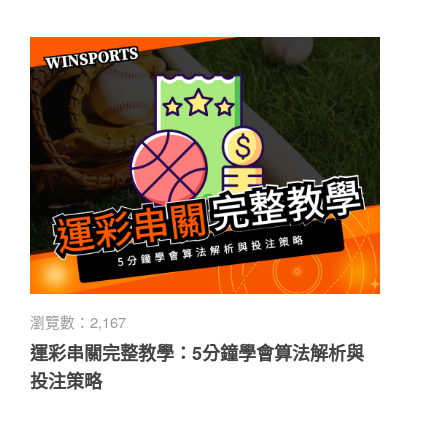
瀏覽數：2,167
運彩串關完整教學：5分鐘學會算法解析與
投注策略