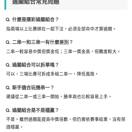
過關組合常見問題
什麼是運彩過關組合？
指兩場以上比賽綁在一起下注，必須全部命中才算過關。
二串一和三串一有什麼差別？
二串一較容易中獎但獎金低；三串一獎金高，但難度較大。
過關組合可以拆單嗎？
可以，三場比賽可拆成多組二串一，降低風險。
新手適合玩幾串一？
建議從二串一或三串一開始，勝率高也比較容易上手。
過關組合是不是穩贏？
不是。雖然過關能提高中獎倍數，但仍需依賽事結果，沒有保
證穩贏。