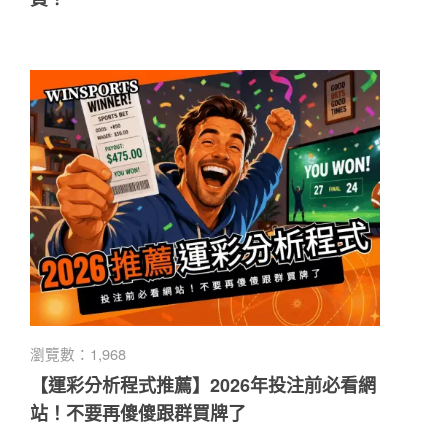
瀏覽數：1,968
【運彩分析程式推薦】2026年投注前必看網
站！不要再傻傻跟群買牌了