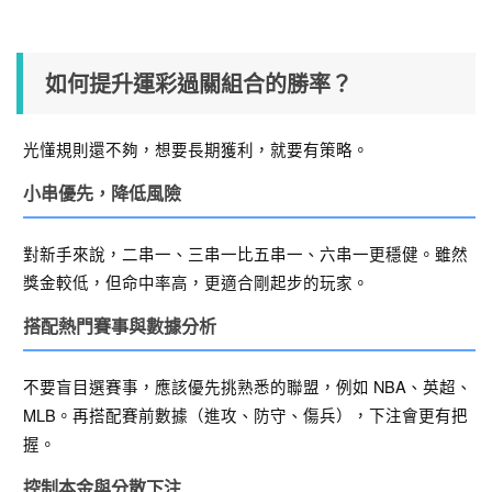
如何提升運彩過關組合的勝率？
光懂規則還不夠，想要長期獲利，就要有策略。
小串優先，降低風險
對新手來說，二串一、三串一比五串一、六串一更穩健。雖然
獎金較低，但命中率高，更適合剛起步的玩家。
搭配熱門賽事與數據分析
不要盲目選賽事，應該優先挑熟悉的聯盟，例如 NBA、英超、
MLB。再搭配賽前數據（進攻、防守、傷兵），下注會更有把
握。
控制本金與分散下注