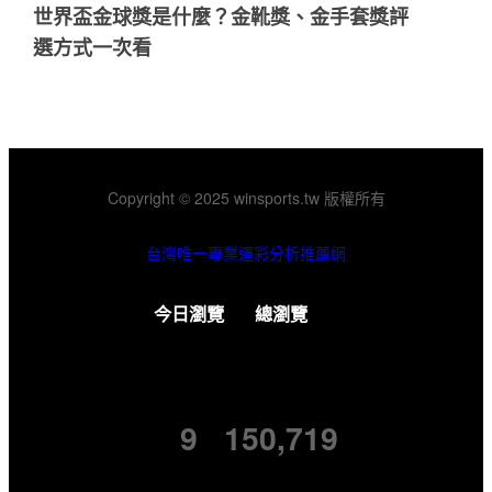
世界盃金球獎是什麼？金靴獎、金手套獎評
選方式一次看
Copyright © 2025 winsports.tw 版權所有
台灣唯一專業運彩分析推薦網
今日瀏覽
總瀏覽
9
150,719