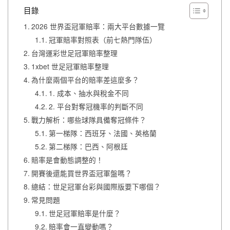
目錄
2026 世界盃冠軍賠率：兩大平台數據一覽
冠軍賠率對照表（前七熱門隊伍）
台灣運彩世足冠軍賠率整理
1xbet 世足冠軍賠率整理
為什麼兩個平台的賠率差這麼多？
1. 成本、抽水與稅金不同
2. 平台對奪冠機率的判斷不同
戰力解析：哪些球隊具備奪冠條件？
第一梯隊：西班牙、法國、英格蘭
第二梯隊：巴西、阿根廷
賠率是會動態調整的！
開賽後還能買世界盃冠軍盤嗎？
總結：世足冠軍台彩與國際版要下哪個？
常見問題
世足冠軍賠率是什麼？
賠率會一直變動嗎？