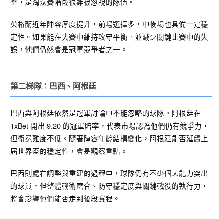
整，是淘汰賽階段很難被忽視的隊伍。
英格蘭近年陣容厚度提升，前場選擇多，中後場也具備一定穩
定性。如果能在大賽中維持攻守平衡，並減少關鍵比賽中的失
誤，他們仍然會是冠軍競爭者之一。
第二梯隊：巴西、阿根廷
巴西與阿根廷依然是冠軍討論中不能忽略的球隊。阿根廷在
1xBet 開出 9.20 的冠軍賠率，代表市場認為他們仍有競爭力，
但衛冕難度不低。隨著陣容年齡結構變化，阿根廷能否延續上
屆世界盃的穩定性，會是觀察重點。
巴西則處在調整與重建的過程中，球隊仍有不少個人能力突出
的球員，但整體戰術磨合、防守穩定度與關鍵戰役的執行力，
將會影響他們能否走到後段賽程。