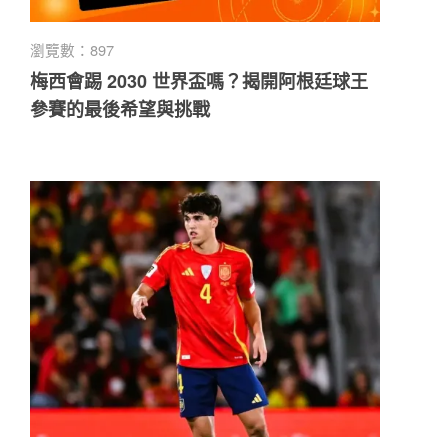
瀏覽數：897
梅西會踢 2030 世界盃嗎？揭開阿根廷球王
參賽的最後希望與挑戰