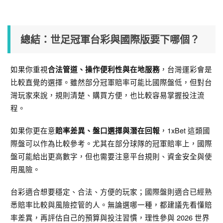
總結：世足冠軍台彩與國際版要下哪個？
如果你重視
，台灣運彩會是
合法管道、操作便利性與在地服務
比較直覺的選擇。雖然部分冠軍賠率可能比國際盤低，但對台
灣玩家來說，規則清楚、購買方便，也比較容易掌握投注流
程。
如果你更在意
，1xBet 這類國
賠率差異、盤口選擇與潛在回報
際盤可以作為比較參考。尤其在部分球隊的冠軍賠率上，國際
盤可能給出更高數字，但也需要注意平台規則、資金安全與使
用風險。
台彩適合想要穩定、合法、方便的玩家；國際盤則適合已經熟
悉賠率比較與風險控管的人。無論選哪一種，都建議先看懂賠
率差異，再評估自己的預算與投注習慣，理性參與 2026 世界