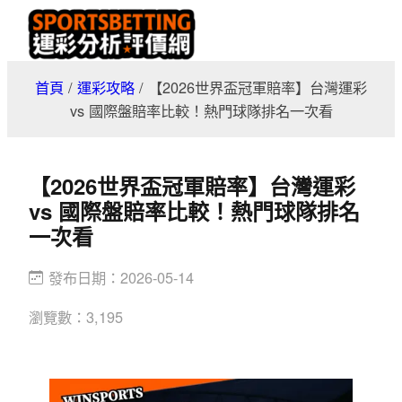
跳
至
主
首頁
/
運彩攻略
/
【2026世界盃冠軍賠率】台灣運彩
要
vs 國際盤賠率比較！熱門球隊排名一次看
內
容
【2026世界盃冠軍賠率】台灣運彩
vs 國際盤賠率比較！熱門球隊排名
一次看
發布日期：
2026-05-14
瀏覽數：
3,195