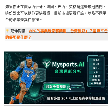
如果你正在觀察西班牙、法國、巴西、英格蘭這些奪冠熱門，
這份對比可以幫你更快看懂：目前市場更看好誰，以及不同平
台的賠率差異在哪裡。
延伸閱讀：
80%的專業玩家都棄用「台灣運彩」？國際平台
的優勢是什麼？