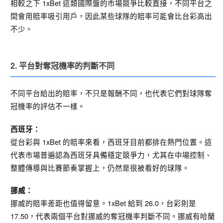
相較之下 1xBet 這類國際盤的市場競爭比較直接，不同平台之
間會用賠率吸引用戶，因此某些球隊的賠率可能會比台彩高出
不少。
2. 平台對奪冠機率的判斷不同
不同平台給出的賠率，不只是報酬不同，也代表它們對球隊奪
冠機率的評估不一樣。
西班牙：
從台彩與 1xBet 的賠率來看，西班牙目前都排在熱門位置。這
代表市場普遍認為西班牙具備穩定競爭力，尤其在中場控制、
整體傳導與比賽節奏掌握上，仍然是很被看好的球隊。
挪威：
挪威的賠率差距也值得留意。1xBet 給到 26.0，台彩則是
17.50，代表兩個平台對挪威的奪冠機率判斷不同。挪威有哈蘭