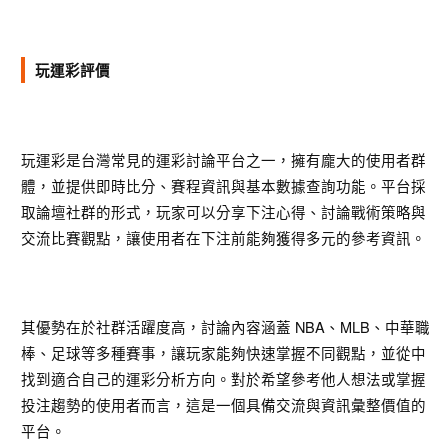
玩運彩評價
玩運彩是台灣常見的運彩討論平台之一，擁有龐大的使用者群
體，並提供即時比分、賽程資訊與基本數據查詢功能。平台採
取論壇社群的形式，玩家可以分享下注心得、討論戰術策略與
交流比賽觀點，讓使用者在下注前能夠獲得多元的參考資訊。
其優勢在於社群活躍度高，討論內容涵蓋 NBA、MLB、中華職
棒、足球等多種賽事，讓玩家能夠快速掌握不同觀點，並從中
找到適合自己的運彩分析方向。對於希望參考他人想法或掌握
投注趨勢的使用者而言，這是一個具備交流與資訊彙整價值的
平台。