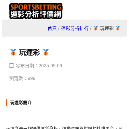
跳
至
主
首頁
/
運彩分析排行
/
玩運彩
要
內
容
玩運彩
發布日期：
2025-09-09
瀏覽數：
999
玩運彩簡介
玩運彩是一個提供運彩分析、運動資訊與討論的社群平台，涵