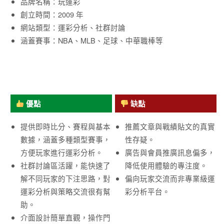
品牌名稱：玩運彩
創立時間：2009 年
網站類型：運彩分析、社群討論
涵蓋賽事：NBA、MLB、足球、中華職棒等
優點
缺點
提供即時比分、賽程與基本
推薦文章與戰績貼文的真實
數據，涵蓋多種類型賽事，
性存疑。
方便玩家進行運彩分析。
廣告與會員推廣訊息偏多，
社群討論區活躍，能快速了
降低使用體驗的專注度。
解不同玩家的下注思路，對
偏向玩家交流而非專業級運
運彩分析與策略交流很有幫
彩分析平台。
助。
介面設計簡單直觀，操作門