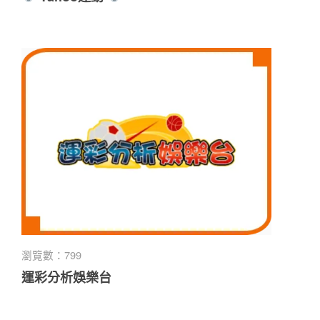
瀏覽數：799
運彩分析娛樂台